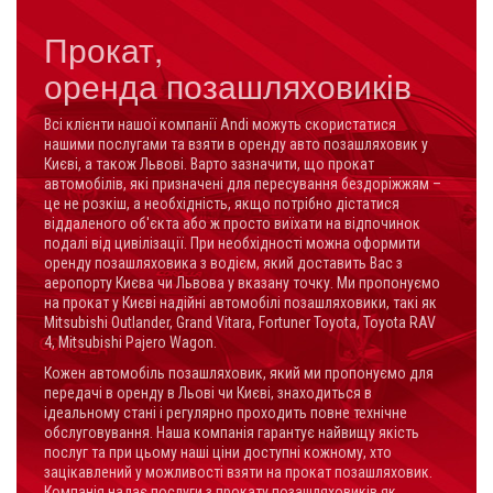
Прокат,
оренда позашляховиків
Всі клієнти нашої компанії Andi можуть скористатися
нашими послугами та взяти в оренду авто позашляховик у
Києві, а також Львові. Варто зазначити, що прокат
автомобілів, які призначені для пересування бездоріжжям –
це не розкіш, а необхідність, якщо потрібно дістатися
віддаленого об'єкта або ж просто виїхати на відпочинок
подалі від цивілізації.
При необхідності можна оформити
оренду позашляховика з водієм, який доставить Вас з
аеропорту Києва чи Львова у вказану точку. Ми пропонуємо
на прокат у Києві надійні автомобілі позашляховики, такі як
Mitsubishi Outlander, Grand Vitara, Fortuner Toyota, Toyota RAV
4, Mitsubishi Pajero Wagon.
Кожен автомобіль позашляховик, який ми пропонуємо для
передачі в оренду в Льові чи Києві, знаходиться в
ідеальному стані і регулярно проходить повне технічне
обслуговування. Наша компанія гарантує найвищу якість
послуг та при цьому наші ціни доступні кожному, хто
зацікавлений у можливості взяти на прокат позашляховик.
Компанія надає послуги з прокату позашляховиків як